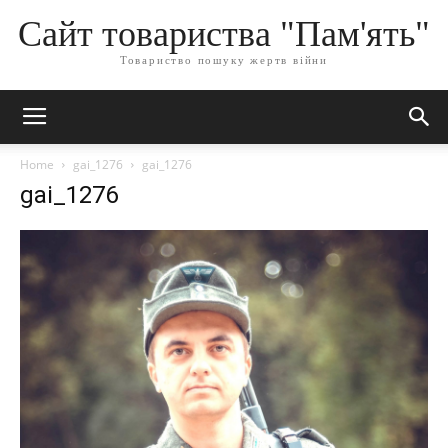
Сайт товариства "Пам'ять"
Товариство пошуку жертв війни
Home
gai_1276
gai_1276
gai_1276