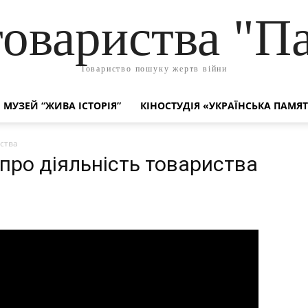
товариства "Па
Товариство пошуку жертв війни
МУЗЕЙ “ЖИВА ІСТОРІЯ”
КІНОСТУДІЯ «УКРАЇНСЬКА ПАМЯ
иства
 про діяльність товариства