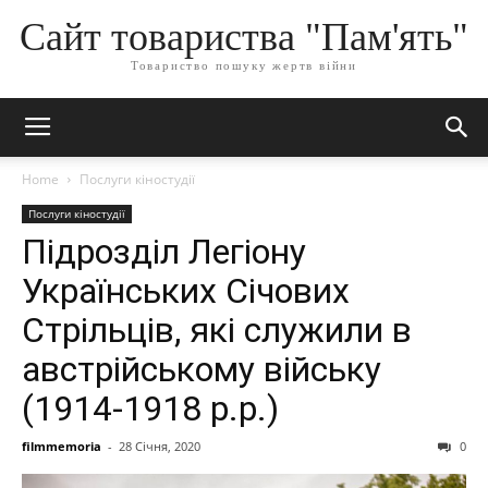
Сайт товариства "Пам'ять"
Товариство пошуку жертв війни
Home
Послуги кіностудії
Послуги кіностудії
Підрозділ Легіону
Українських Січових
Стрільців, які служили в
австрійському війську
(1914-1918 р.р.)
filmmemoria
-
28 Січня, 2020
0