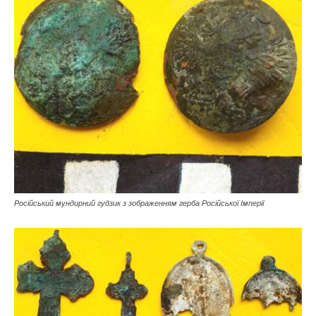
Російський мундирний гудзик з зображенням герба Російської Імперії