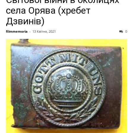
села Орява (хребет
Дзвинів)
filmmemoria
-
13 Квітня, 2021
0