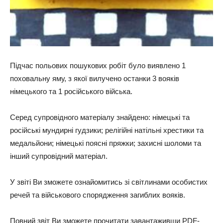
Підчас польових пошукових робіт було виявлено 1
поховальну яму, з якої вилучено останки 3 вояків
німецького та 1 російського війська.
Серед супровідного матеріалу знайдено: німецькі та
російські мундирні гудзики; релігійні натільні хрестики та
медальйони; німецькі поясні пряжки; захисні шоломи та
інший супровідний матеріал.
У звіті Ви зможете ознайомитись зі світлинами особистих
речей та військового спорядження загиблих вояків.
Повний звіт Ви зможете прочитати завантаживши PDF-