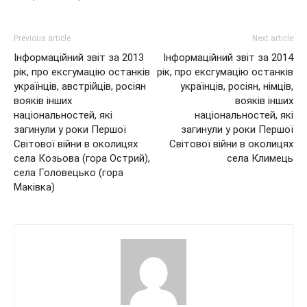
Previous article
Next article
Інформаційний звіт за 2013
Інформаційний звіт за 2014
рік, про ексгумацію останків
рік, про ексгумацію останків
українців, австрійців, росіян
українців, росіян, німців,
вояків інших
вояків інших
національностей, які
національностей, які
загинули у роки Першої
загинули у роки Першої
Світової війни в околицях
Світової війни в околицях
села Козьова (гора Острий),
села Климець
села Головецько (гора
Маківка)