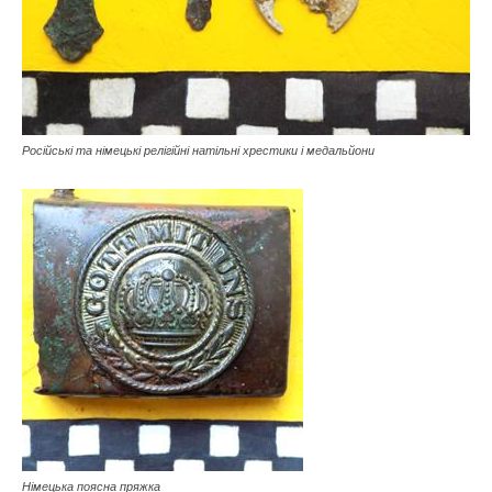
Російські та німецькі релігійні натільні хрестики і медальйони
Німецька поясна пряжка