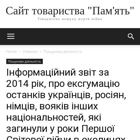
Сайт товариства "Пам'ять"
Товариство пошуку жертв війни
Home
Новини
Пошукова діяльність
Пошукова діяльність
Інформаційний звіт за
2014 рік, про ексгумацію
останків українців, росіян,
німців, вояків інших
національностей, які
загинули у роки Першої
Світової війни в околицях